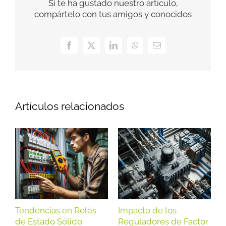
Si te ha gustado nuestro artículo,
compártelo con tus amigos y conocidos
Facebook
X
LinkedIn
WhatsApp
Correo
electrónico
Artículos relacionados
Tendencias en Relés
Impacto de los
I
de Estado Sólido
Reguladores de Factor
S