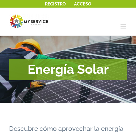
REGISTRO
ACCESO
Saltar
al
contenido
Energía Solar
Descubre cómo aprovechar la energía