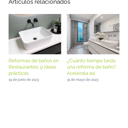
Artículos relacionados
Reformas de baños en
¿Cuánto tiempo tarda
¿
Restaurantes: 9 ideas
una reforma de baño?
p
prácticas.
Acelérala así.
r
a
19 de junio de 2023
31 de mayo de 2023
p
2