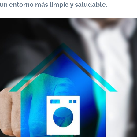
 un
entorno más limpio y saludable
.