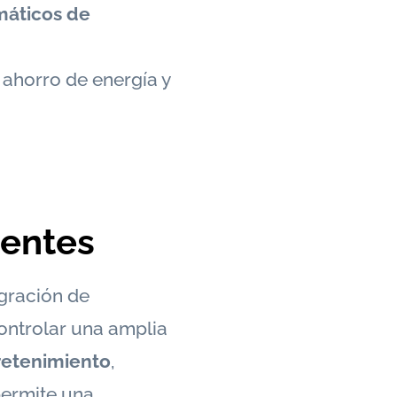
máticos de
ahorro de energía y
gentes
gración de
controlar una amplia
retenimiento
,
permite una