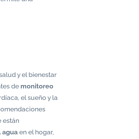
alud y el bienestar
ntes de
monitoreo
íaca, el sueño y la
recomendaciones
e están
l agua
en el hogar,