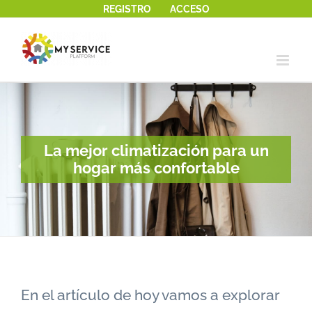
REGISTRO
ACCESO
Saltar
al
contenido
La mejor climatización para un
hogar más confortable
En el artículo de hoy vamos a explorar