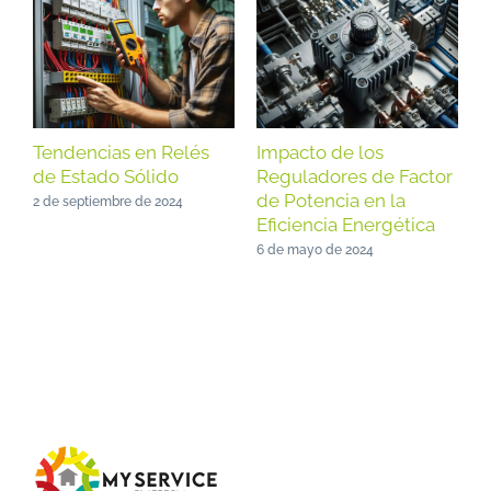
Tendencias en Relés
Impacto de los
I
de Estado Sólido
Reguladores de Factor
S
de Potencia en la
C
2 de septiembre de 2024
Eficiencia Energética
6
6 de mayo de 2024