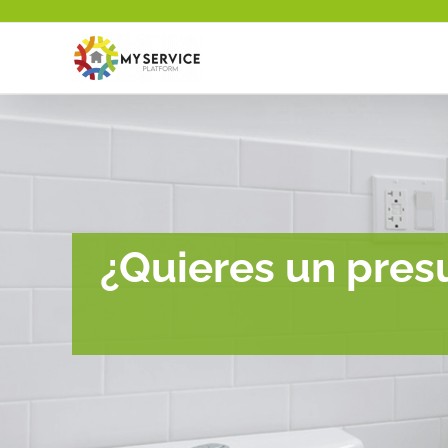
Saltar
al
contenido
¿Quieres un pres